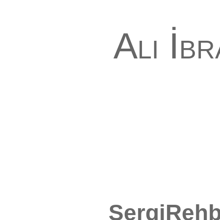
Ali İb
SergiRehb