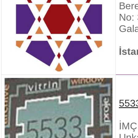
Ber
No:
Gala
İst
553
İMÇ 
Unka