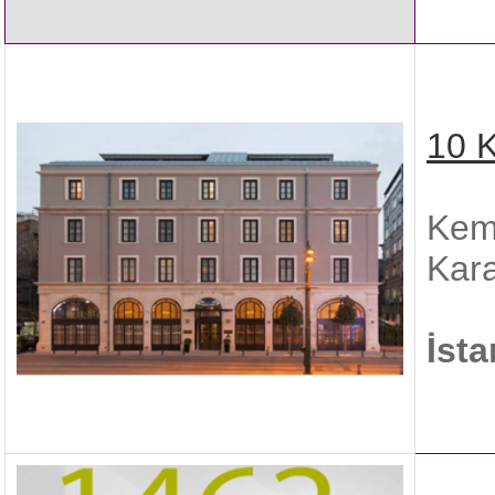
10 K
Keme
Kara
İst