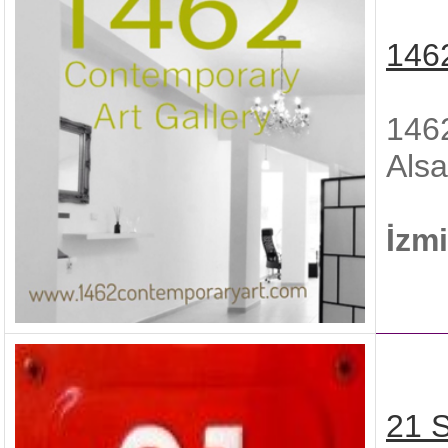
1462
1462
Alsa
İzmi
21 S