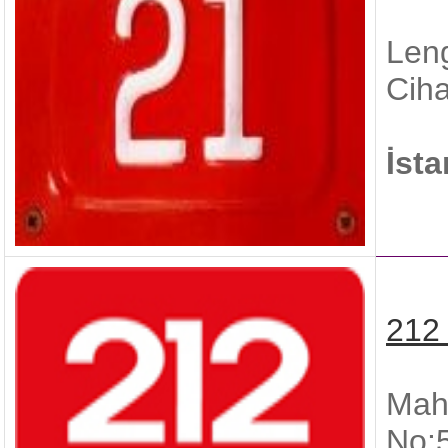
Leng
Ciha
İst
212 
Mah
No: