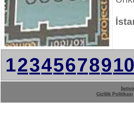
İst
1
2
3
4
5
6
7
8
9
1
İletiş
Gizlilik Politikası