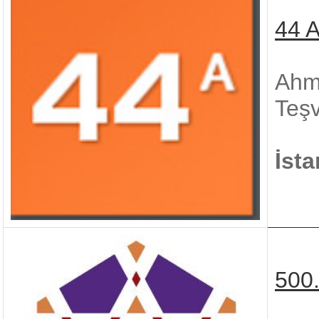
44 A
Ahme
Teşv
İst
500.