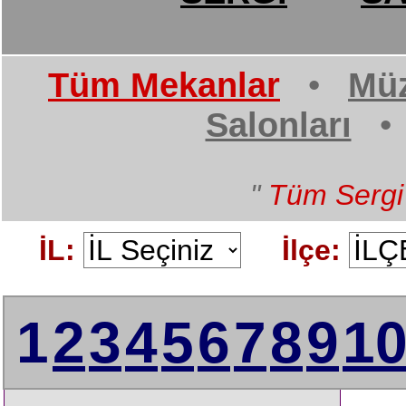
Tüm Mekanlar
•
Müz
Salonları
"
Tüm Sergi
İL:
İlçe:
1
2
3
4
5
6
7
8
9
1