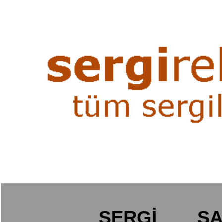
SERGİ
SA