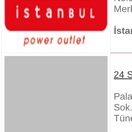
Merk
İst
24 
Pala
Sok.
Tüne