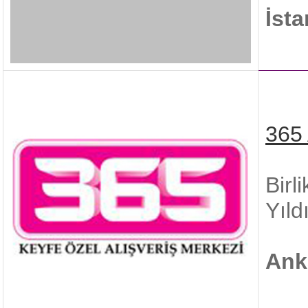
İst
365 
Birl
Yıld
Ank