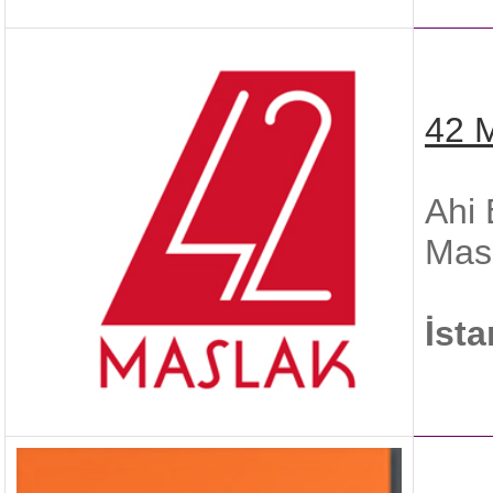
42 
Ahi 
Masl
İst