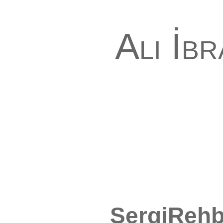
Ali İb
SergiRehb