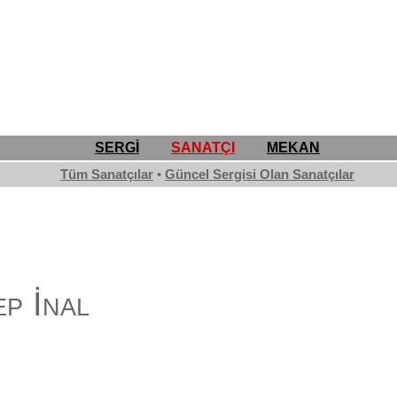
SERGİ
SANATÇI
MEKAN
Tüm Sanatçılar
•
Güncel Sergisi Olan Sanatçılar
p İnal