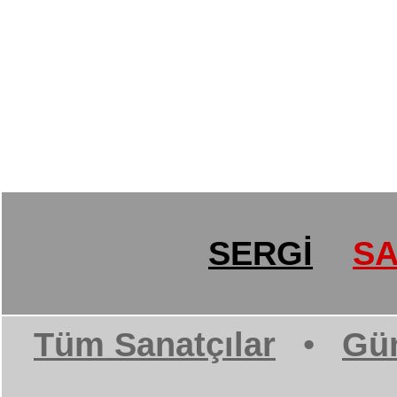
SERGİ
SA
Tüm Sanatçılar
•
Gün