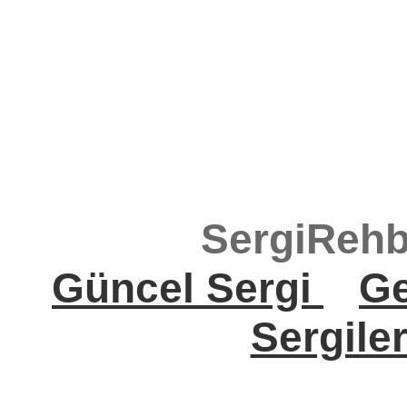
SergiRehb
Güncel Sergi
Ge
Sergile