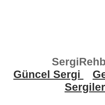
SergiRehb
Güncel Sergi
Ge
Sergile