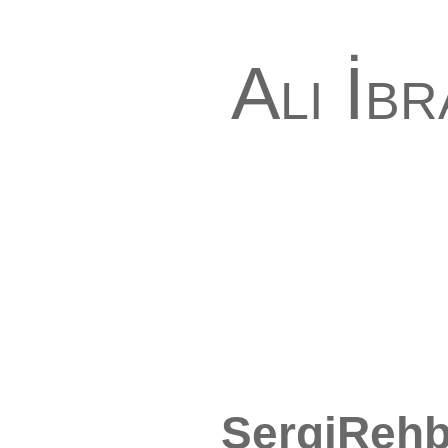
Ali İb
SergiRehb