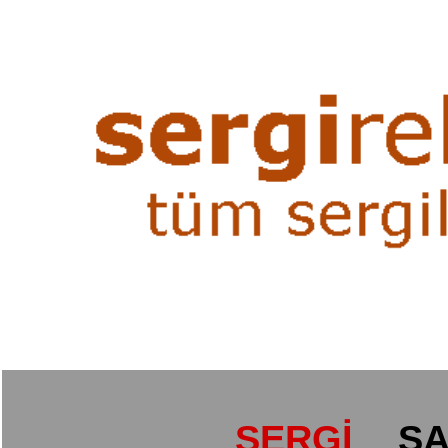
SERGİ
SA