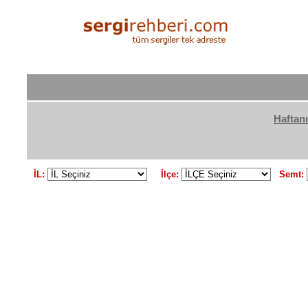
Haftanı
İL:
İlçe:
Semt: