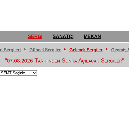
SERGİ
SANATÇI
MEKAN
•
•
•
n Sergileri
Güncel Sergiler
Gelecek Sergiler
Geçmiş S
"
Tarihinden Sonra Açılacak Sergiler"
07.08.2026