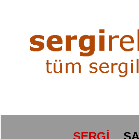
SERGİ
SA