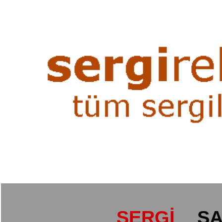
SERGİ
SA