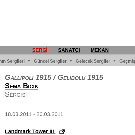
SERGİ
SANATÇI
MEKAN
•
•
•
nın Sergileri
Güncel Sergiler
Gelecek Sergiler
Geçmiş
Gallipoli 1915 / Gelibolu 1915
Sema
Bicik
Sergisi
18.03.2011 - 26.03.2011
Landmark Tower III