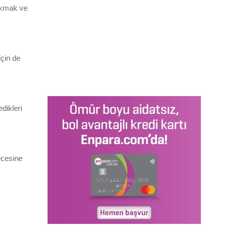
çıkmak ve
için de
dikleri
ecesine