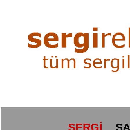
SERGİ
SA