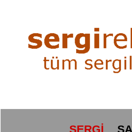
SERGİ
SA