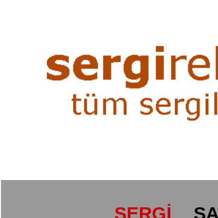
SERGİ
SA