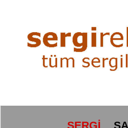
SERGİ
SA