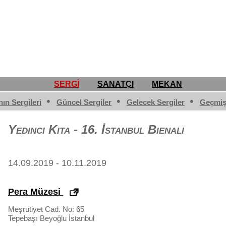
SERGİ
SANATÇI
MEKAN
•
•
•
nın Sergileri
Güncel Sergiler
Gelecek Sergiler
Geçmiş
Yedinci Kıta - 16. İstanbul Bienali
14.09.2019 - 10.11.2019
Pera Müzesi
Meşrutiyet Cad. No: 65
Tepebaşı
Beyoğlu
İstanbul