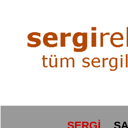
SERGİ
SA