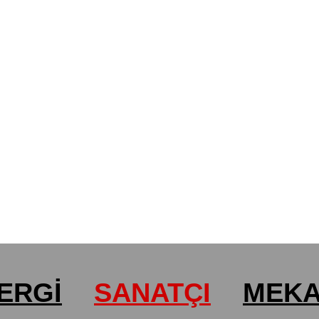
ERGİ
SANATÇI
MEK