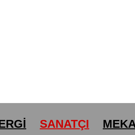
ERGİ
SANATÇI
MEK