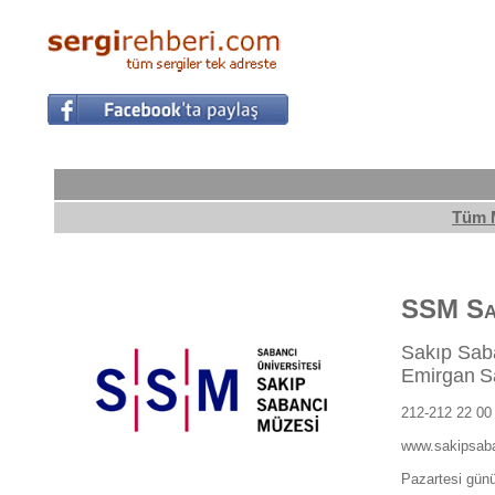
Tüm 
SSM Sak
Sakıp Sab
Emirgan
S
212-212 22 00
www.sakipsaba
Pazartesi günü 