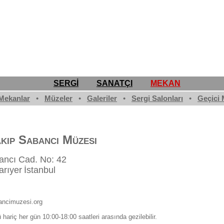
SERGİ
SANATÇI
MEKAN
Mekanlar
•
Müzeler
•
Galeriler
•
Sergi Salonları
•
Geçici 
ıp Sabancı Müzesi
ancı Cad. No: 42
arıyer
İstanbul
ncimuzesi.org
hariç her gün 10:00-18:00 saatleri arasında gezilebilir.