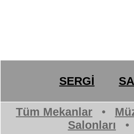
SERGİ
SA
Tüm Mekanlar
•
Müz
Salonları