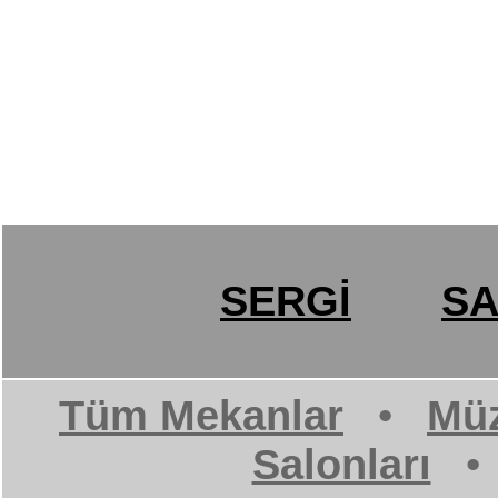
SERGİ
SA
Tüm Mekanlar
•
Müz
Salonları