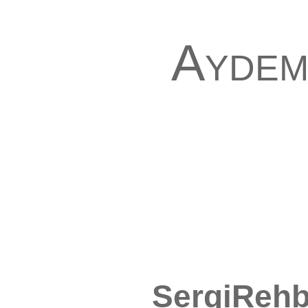
Aydem
SergiRehb