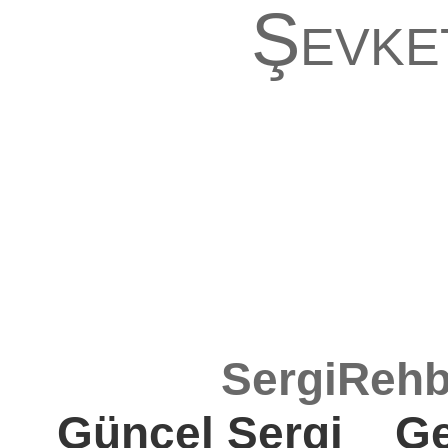
Şevke
SergiRehb
Güncel Sergi
Ge