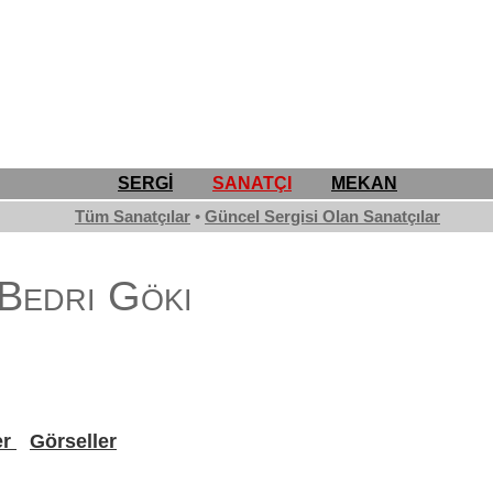
SERGİ
SANATÇI
MEKAN
Tüm Sanatçılar
•
Güncel Sergisi Olan Sanatçılar
 Bedri Göki
er
Görseller