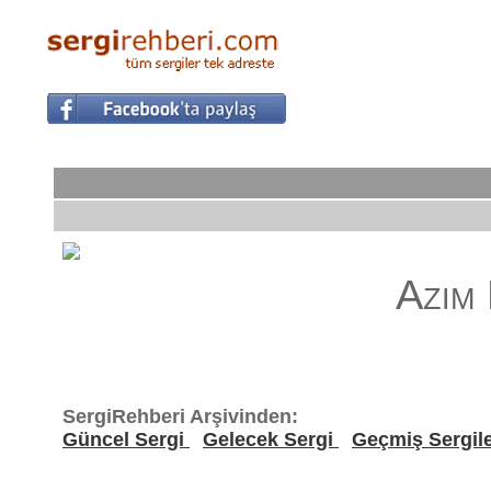
Azim
SergiRehberi Arşivinden:
Güncel Sergi
Gelecek Sergi
Geçmiş Sergil