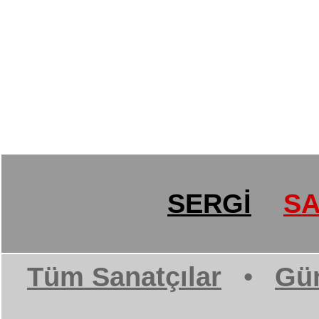
SERGİ
SA
Tüm Sanatçılar
•
Gün