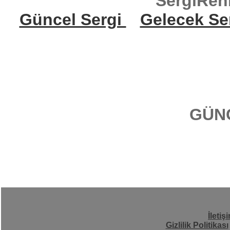
SergiReh
Güncel Sergi
Gelecek Se
GÜN
İletiş
Gizlilik Politikası