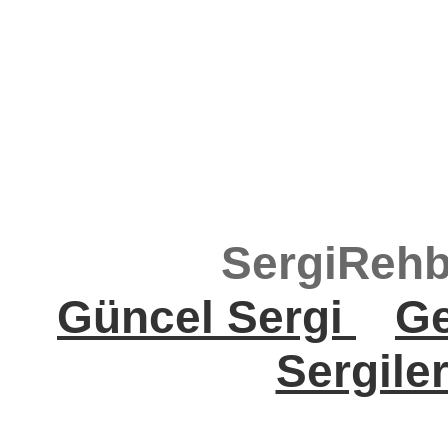
SergiRehb
Güncel Sergi
Ge
Sergile