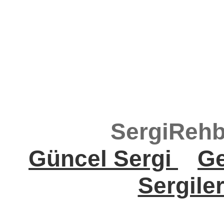
SergiRehb
Güncel Sergi
Ge
Sergile