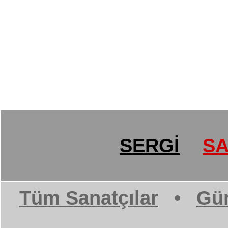
SERGİ
SA
Tüm Sanatçılar
•
Gün