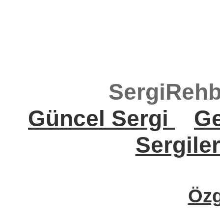
SergiRehb
Güncel Sergi
Ge
Sergile
Öz