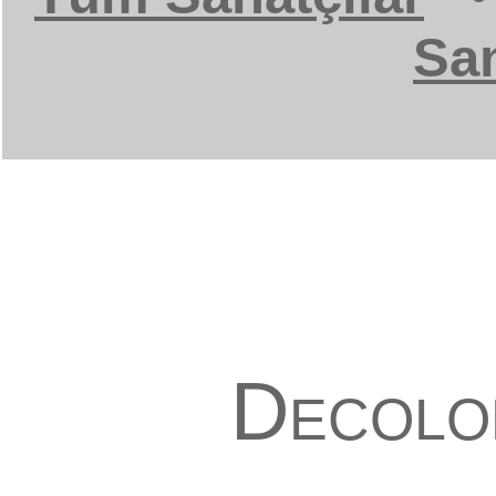
San
Decolon