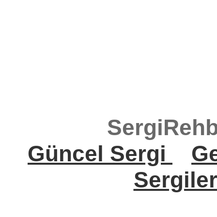
SergiRehb
Güncel Sergi
Ge
Sergile