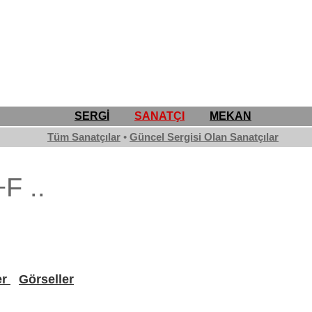
SERGİ
SANATÇI
MEKAN
Tüm Sanatçılar
•
Güncel Sergisi Olan Sanatçılar
F ..
er
Görseller