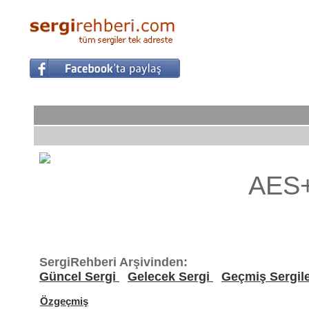
AES+
SergiRehberi Arşivinden:
Güncel Sergi
Gelecek Sergi
Geçmiş Sergil
Özgeçmiş