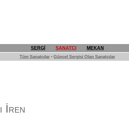
SERGİ
SANATÇI
MEKAN
Tüm Sanatçılar
•
Güncel Sergisi Olan Sanatçılar
i İren