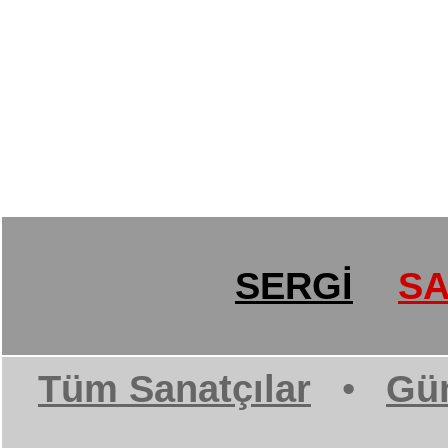
SERGİ
SA
Tüm Sanatçılar
•
Gün