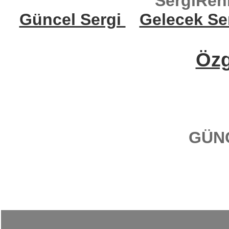
SergiReh
Güncel Sergi
Gelecek Se
Öz
GÜN