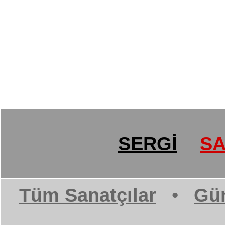
SERGİ
SA
Tüm Sanatçılar
•
Gün