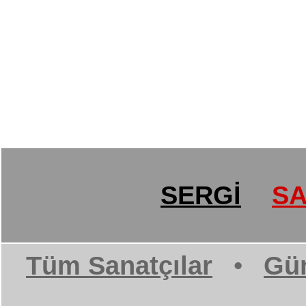
SERGİ
SA
Tüm Sanatçılar
•
Gün