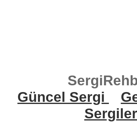
SergiRehb
Güncel Sergi
Ge
Sergile