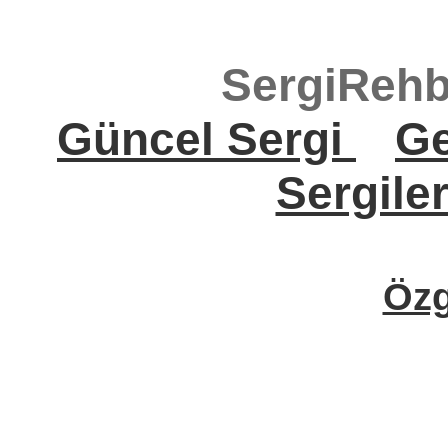
SergiRehb
Güncel Sergi
Ge
Sergile
Öz