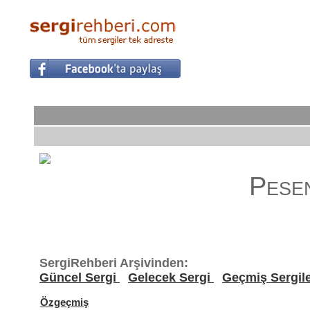
Pese
SergiRehberi Arşivinden:
Güncel Sergi
Gelecek Sergi
Geçmiş Sergil
Özgeçmiş