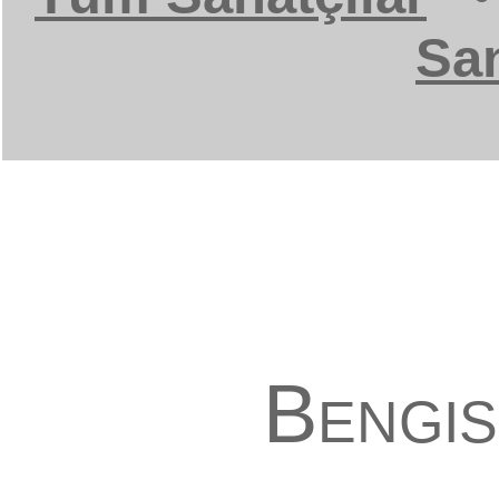
San
Bengis