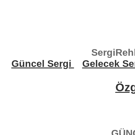
SergiReh
Güncel Sergi
Gelecek Se
Öz
GÜN