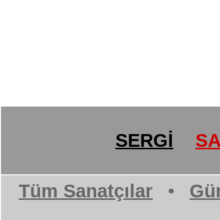
SERGİ
SA
Tüm Sanatçılar
•
Gün