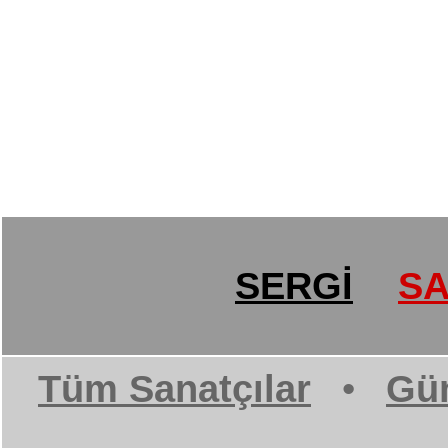
SERGİ
SA
Tüm Sanatçılar
•
Gün