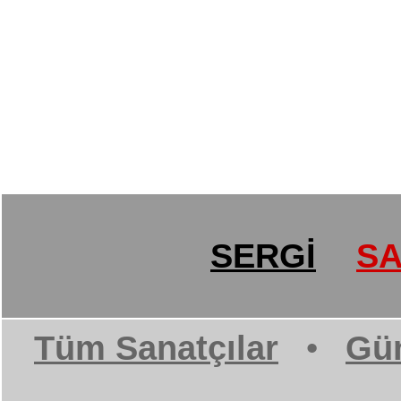
SERGİ
SA
Tüm Sanatçılar
•
Gün