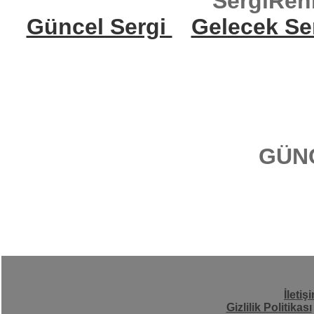
SergiReh
Güncel Sergi
Gelecek Se
GÜN
İletiş
Gizlilik Politikası