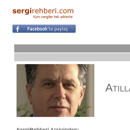
Atill
SergiRehberi Arşivinden: