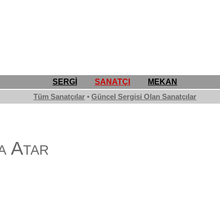
SERGİ
SANATÇI
MEKAN
Tüm Sanatçılar
•
Güncel Sergisi Olan Sanatçılar
a Atar