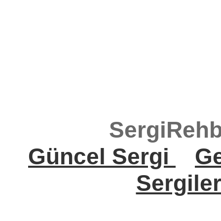
SergiRehb
Güncel Sergi
Ge
Sergile