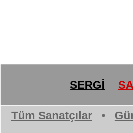
SERGİ
SA
Tüm Sanatçılar
•
Gün