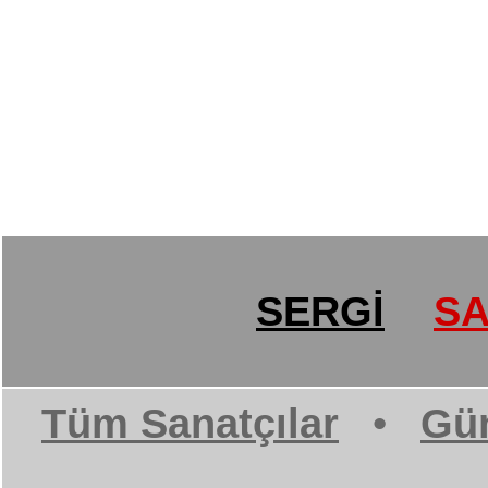
SERGİ
SA
Tüm Sanatçılar
•
Gün