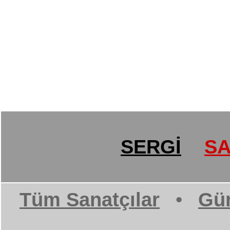
SERGİ
SA
Tüm Sanatçılar
•
Gün