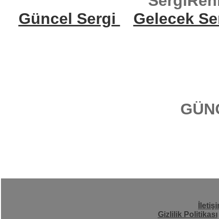
SergiReh
Güncel Sergi
Gelecek Se
GÜN
İletiş
Gizlilik Politikası